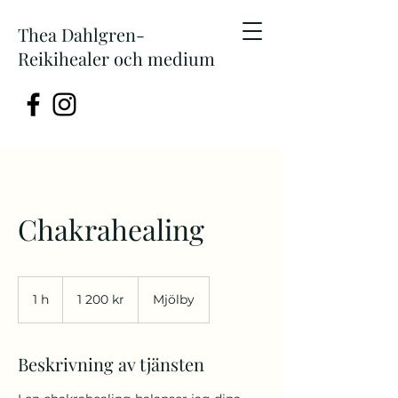
Thea Dahlgren-
Reikihealer och medium
Chakrahealing
1 200
svenska
1 h
1
1 200 kr
Mjölby
kronor
Beskrivning av tjänsten