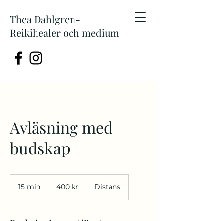
Thea Dahlgren-
Reikihealer och medium
Avläsning med
budskap
400
svenska
15 min
1
400 kr
Distans
kronor
5
m
i